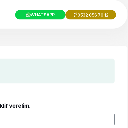
WHATSAPP
0532 056 70 12
klif verelim.